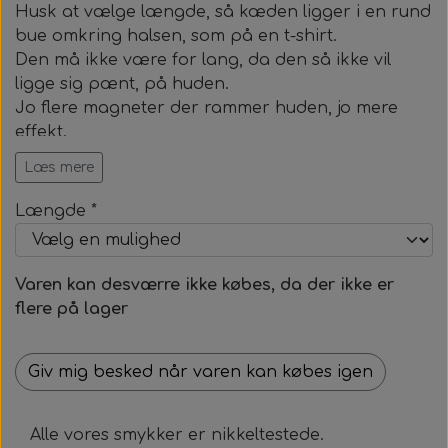
Husk at vælge længde, så kæden ligger i en rund
Kraftige magneter, 12 mm.
Smykkesæt til alle
Zebla
bue omkring halsen, som på en t-shirt.
Magnetknæbind med faste magneter
Den må ikke være for lang, da den så ikke vil
Magnethjerte/magnet til at sætte på tøjet
Lugtfjerner
Helsekost
Øreringe
ligge sig pænt, på huden.
Magnetsåler
Jo flere magneter der rammer huden, jo mere
Medaljoner og læderkæde
Opslagsbog om allergier
Sneakersvask
effekt.
Læs mere
Alle kæder er med oplukkelig lås og skal ikke over
Læderkæde
hovedet.
Længde *
Smykkerne må bæres 24 timer i døgnet.
Medaljonger
Varen kan desværre ikke købes, da der ikke er
flere på lager
Giv mig besked når varen kan købes igen
Alle vores smykker er nikkeltestede.