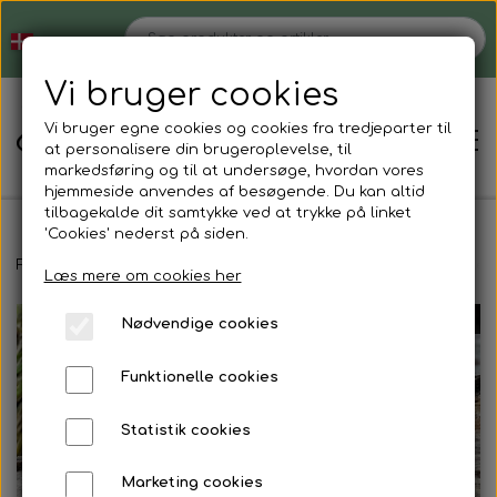
Vi bruger cookies
Vi bruger egne cookies og cookies fra tredjeparter til
at personalisere din brugeroplevelse, til
markedsføring og til at undersøge, hvordan vores
hjemmeside anvendes af besøgende. Du kan altid
tilbagekalde dit samtykke ved at trykke på linket
'Cookies' nederst på siden.
Hjem
Forside
Magnetsmykker
Halskæder
Kæde med sorte hjerter,
Læs mere om cookies her
UDSOLGT
Nødvendige cookies
Shop
Funktionelle cookies
Strømper der ikke strammer
Blog
Statistik cookies
Støvlesokker
Tøjvask
Om
Marketing cookies