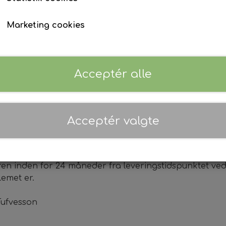
Fodfile
Toilettaske
3-i-1 negleklipper
Taske til indkøbsvognen - Easysh
Marketing cookies
Fortsæt
Små hud/fodfile, 5 stk.
Mini/Maxi, ekstra taske til kufferte
Hælsalve
Acceptér alle
Magnetbeklædning
Magnetknæbind med indsyede tråde (ekstra vidde)
person) har du altid to ugers fortydelsesret. Ønsker d
Magnetknæbind med indsyede magnettråde
dresse.
Acceptér valgte
Magnetknæbind med faste magneter
Magnetsåler
et.
n inden for 24 måneder fra leveringstidspunktet ved a
lemet er.
Magnetpude
Zebla
Helsekos
Tufvesson
Lugtfjerner
Opslagsb
Sneakersvask