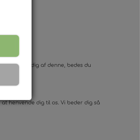
opping
n
u at benytte dig af denne, bedes du
t henvende dig til os. Vi beder dig så
t
og om allergier