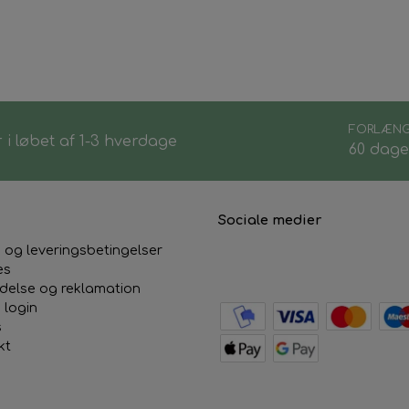
e på tøjet
FORLÆNG
 i løbet af 1-3 hverdage
60 dage
Sociale medier
 og leveringsbetingelser
es
ydelse og reklamation
 login
s
kt