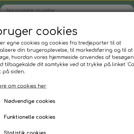
bruger cookies
Hjem
Shop
Blog
Om
Kontakt
er egne cookies og cookies fra tredjeparter til at
lisere din brugeroplevelse, til markedsføring og til at
øge, hvordan vores hjemmeside anvendes af besøgen
Tøjvask
Hudpleje/kosmetik
id tilbagekalde dit samtykke ved at trykke på linket 'Co
Duft til vasketøjet
Goldhair naturkosmetik - hved
 på siden.
SmartKlean vaskebold
Makeupspejl-pincet
ion
Naturligt blegemiddel
Makeup/ansigts svamp
re om cookies her
Rejse fl./krukker mm
Nødvendige cookies
Parfume påfyldnings flaske
rdrenummer *
Funktionelle cookies
-mail *
Fodpleje
Reisenthel tasker
Statistik cookies