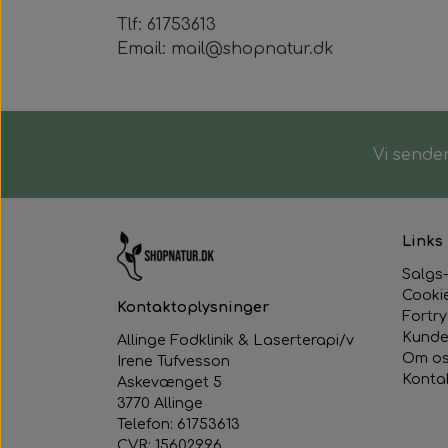
Tlf: 61753613
Magnethjerte/magnet til at sætt
Email: mail@shopnatur.dk
Vi sender
Links
Salgs-
Cooki
Kontaktoplysninger
Fortr
Kunde
Allinge Fodklinik & Laserterapi/v
Om o
Irene Tufvesson
Konta
Askevænget 5
3770 Allinge
Telefon: 61753613
CVR: 15602996