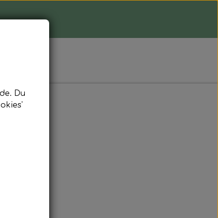
de. Du
okies'
ekim olie creme