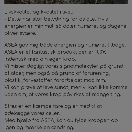
Kraftige magneter, 12 mm.
Smykkesæt til alle
Zebla
Magnetknæbind med faste magneter
Livskvalitet og kvalitet i livet!
- Dette har stor betydning for os alle.
Hvis
Magnethjerte/magnet til at sætte på tøjet
Lugtfjerner
Helsekost
Øreringe
energien er minimal, så daler humøret og dagene
Magnetsåler
bliver svære.
Medaljoner og læderkæde
Opslagsbog om allergier
Sneakersvask
ASEA gav mig både energien og humøret tilbage.
ASEA er et fantastisk produkt der er 100%
Læderkæde
indentisk med din egen krop.
Vi mister dagligt vores signalmolekyler på grund
Medaljonger
af alder, men også på grund af forurening,
plastik, farvestoffer, forarbejdet mad mm.
Vi kan prøve at leve sundt, men vi kan ikke komme
uden om, at vores krop påvirkes af mange ting.
Stres er en kæmpe fare og er med til at
ødelægge vores celler.
Med hjælp fra ASEA, kan du fylde kroppen op
igen og mærke en ændring.