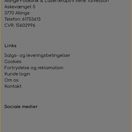
Allinge Fodklinik & Laserterapi/v Irene Tufvesson
Askevænget 5
3770 Allinge
Telefon: 61753613
CVR: 15602996
Links
Salgs- og leveringsbetingelser
Cookies
Fortrydelse og reklamation
Kunde login
Om os
Kontakt
Sociale medier