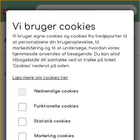
Vi bruger cookies
Vi bruger egne cookies og cookies fra tredjeparter til
at personalisere din brugeroplevelse, til
markedsføring og til at undersøge, hvordan vores
hjemmeside anvendes af besøgende. Du kan altid
tilbagekalde dit samtykke ved at trykke på linket
'Cookies' nederst på siden.
Hjem
Forside
Magnetsmykker
Halskæder
Kæde med skrå matte le
Læs mere om cookies her
Nødvendige cookies
Shop
Funktionelle cookies
Strømper der ikke strammer
Blog
Statistik cookies
Støvlesokker
Tøjvask
Om
Marketing cookies