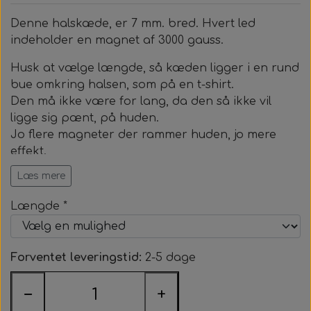
Kraftige magneter, 12 mm.
Smykkesæt til alle
Zebla
Denne halskæde, er 7 mm. bred. Hvert led
Magnetknæbind med faste magneter
indeholder en magnet af 3000 gauss.
Magnethjerte/magnet til at sætte på tøjet
Lugtfjerner
Helsekost
Øreringe
Magnetsåler
Husk at vælge længde, så kæden ligger i en rund
bue omkring halsen, som på en t-shirt.
Medaljoner og læderkæde
Opslagsbog om allergier
Sneakersvask
Den må ikke være for lang, da den så ikke vil
ligge sig pænt, på huden.
Læderkæde
Jo flere magneter der rammer huden, jo mere
effekt.
Medaljonger
Læs mere
Alle kæder er med oplukkelig lås og skal ikke over
hovedet.
Længde *
Smykkerne må bæres 24 timer i døgnet.
Forventet leveringstid:
2-5 dage
−
+