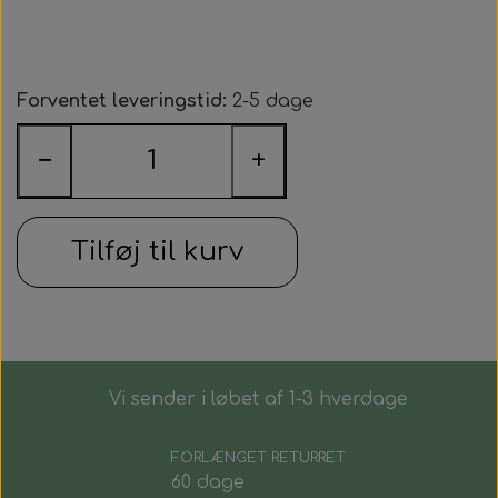
Kraftige magneter, 12 mm.
Smykkesæt til alle
Zebla
Magnetknæbind med faste magneter
Magnethjerte/magnet til at sætte på tøjet
Lugtfjerner
Helsekost
Øreringe
Forventet leveringstid:
2-5 dage
Magnetsåler
Medaljoner og læderkæde
Opslagsbog om allergier
Sneakersvask
−
+
Læderkæde
Tilføj til kurv
Medaljonger
Vi sender i løbet af 1-3 hverdage
FORLÆNGET RETURRET
60 dage