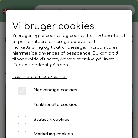
Vi bruger cookies
Vi bruger egne cookies og cookies fra tredjeparter til
at personalisere din brugeroplevelse, til
markedsføring og til at undersøge, hvordan vores
hjemmeside anvendes af besøgende. Du kan altid
tilbagekalde dit samtykke ved at trykke på linket
'Cookies' nederst på siden.
Hjem
Forside
Fodpleje
Hælsalve
Seabutter hælsalve 500ml
Læs mere om cookies her
Nødvendige cookies
Shop
Funktionelle cookies
Strømper der ikke strammer
Blog
Statistik cookies
Støvlesokker
Tøjvask
Om
Marketing cookies