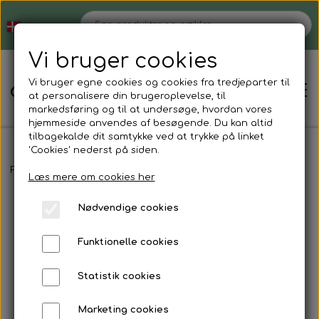
Vi bruger cookies
Vi bruger egne cookies og cookies fra tredjeparter til
at personalisere din brugeroplevelse, til
markedsføring og til at undersøge, hvordan vores
hjemmeside anvendes af besøgende. Du kan altid
tilbagekalde dit samtykke ved at trykke på linket
'Cookies' nederst på siden.
Hjem
Forside
Magnetsmykker
Armbånd
Magnetarmbånd i mat og 
Læs mere om cookies her
Nødvendige cookies
Shop
Funktionelle cookies
Strømper der ikke strammer
Blog
Statistik cookies
Støvlesokker
Tøjvask
Om
Marketing cookies