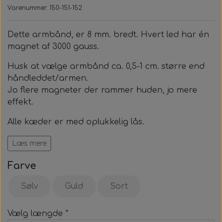
Kraftige magneter, 12 mm.
Smykkesæt til alle
Zebla
Varenummer: 150-151-152
Magnetknæbind med faste magneter
Dette armbånd, er 8 mm. bredt. Hvert led har én
Magnethjerte/magnet til at sætte på tøjet
Lugtfjerner
Helsekost
Øreringe
magnet af 3000 gauss.
Magnetsåler
Medaljoner og læderkæde
Opslagsbog om allergier
Sneakersvask
Husk at vælge armbånd ca. 0,5-1 cm. større end
håndleddet/armen.
Jo flere magneter der rammer huden, jo mere
Læderkæde
effekt.
Medaljonger
Alle kæder er med oplukkelig lås.
Smykkerne må bæres 24 timer i døgnet.
Læs mere
Farve
Sølv
Guld
Sort
Vælg længde *