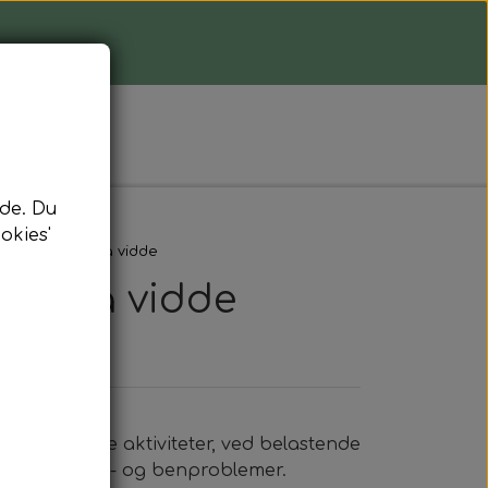
de. Du
okies'
ekim olie creme
nd med ekstra vidde
kstra vidde
l sportslige aktiviteter, ved belastende
fhjælper knæ- og benproblemer.