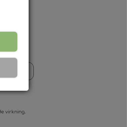
opping
n
il kurv
t
e virkning.
og om allergier