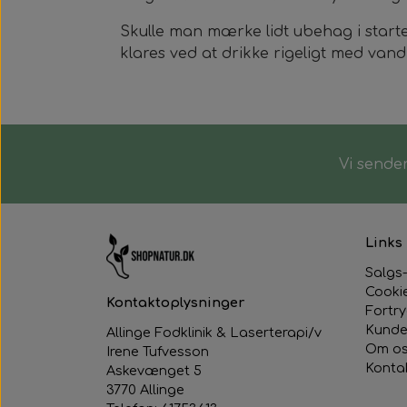
Magnethjerte/magnet til at sætt
Skulle man mærke lidt ubehag i starten
klares ved at drikke rigeligt med vand,
Vi sender
Links
Salgs-
Cooki
Kontaktoplysninger
Fortr
Kunde
Allinge Fodklinik & Laserterapi/v
Om o
Irene Tufvesson
Konta
Askevænget 5
3770 Allinge