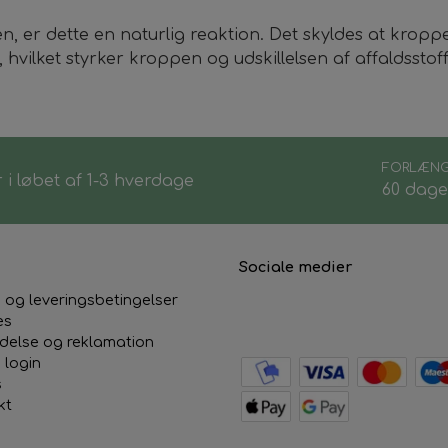
e på tøjet
, er dette en naturlig reaktion. Det skyldes at kroppe
 hvilket styrker kroppen og udskillelsen af affaldsstof
FORLÆNG
 i løbet af 1-3 hverdage
60 dage
Sociale medier
 og leveringsbetingelser
es
ydelse og reklamation
 login
s
kt