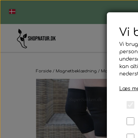
Vi 
Vi brug
persona
unders
Strømper der ikke strammer
kan alt
Støvlesokker
Forside
Magnetbeklædning
Magnetknæbind me
nederst
Ankelstrømper, bomuld
Ankelstrømper, merinould
Læs me
Knæstrømper, bomuld
Knæstrømper, merinould
Profil strømpe/sports strømpe
Align-såler