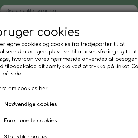
bruger cookies
Hjem
Shop
Blog
Om
Kontakt
er egne cookies og cookies fra tredjeparter til at
lisere din brugeroplevelse, til markedsføring og til at
øge, hvordan vores hjemmeside anvendes af besøgen
Tøjvask
Hudpleje/kosmetik
id tilbagekalde dit samtykke ved at trykke på linket 'Co
Duft til vasketøjet
Goldhair naturkosmetik - hved
d indsyede tråde (ekstra vidde)
Magnetknæbind
Magnetknæbi
 på siden.
SmartKlean vaskebold
Makeupspejl-pincet
Magnetknæbind med e
Naturligt blegemiddel
Makeup/ansigts svamp
re om cookies her
Rejse fl./krukker mm
220,00 kr.
Nødvendige cookies
Parfume påfyldnings flaske
Magnetknæbind med 30% indsyet magnettråd.
Funktionelle cookies
Magnetknæbindet støtter og varmer, er velegnet ti
Fodpleje
Reisenthel tasker
arbejde ude, som inde, forebygger skader og a
Statistik cookies