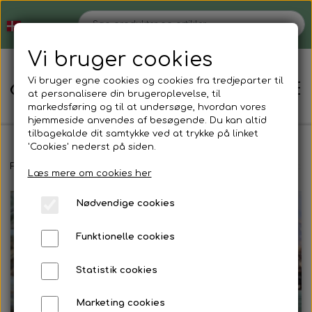
Vi bruger cookies
Vi bruger egne cookies og cookies fra tredjeparter til
at personalisere din brugeroplevelse, til
markedsføring og til at undersøge, hvordan vores
hjemmeside anvendes af besøgende. Du kan altid
tilbagekalde dit samtykke ved at trykke på linket
'Cookies' nederst på siden.
Hjem
Forside
Magnetsmykker
Øreringe
Øreringe, sølv, med guld 
Læs mere om cookies her
Nødvendige cookies
Shop
Funktionelle cookies
Strømper der ikke strammer
Blog
Statistik cookies
Støvlesokker
Tøjvask
Om
Marketing cookies