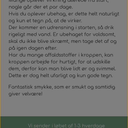
Mange oplever virkning allerede fra start,
nogle går der et par dage.
Hvis du oplever ubehag, er dette helt naturligt
og kun et tegn på, at de virker.
Der kommer en udrensning i starten, så drik
rigeligt med vand. Er ubehaget for voldsomt,
skal du ikke blive skræmt, men tage det af og
på igen dagen efter.
Har du mange affaldsstoffer i kroppen, kan
kroppen arbejde for hurtigt, for at udskille
dem, derfor kan man blive lidt ør og svimmel.
Dette er dog helt ufarligt og kun gode tegn.
Fantastisk smykke, som er smukt og samtidig
giver velvære!
Vi sender i løbet af 1-3 hverdage