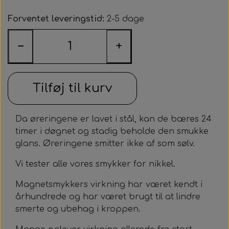
Kraftige magneter, 12 mm.
Smykkesæt til alle
Zebla
Forventet leveringstid:
2-5 dage
Magnetknæbind med faste magneter
Magnethjerte/magnet til at sætte på tøjet
Lugtfjerner
Helsekost
Øreringe
−
+
Magnetsåler
Medaljoner og læderkæde
Opslagsbog om allergier
Sneakersvask
Tilføj til kurv
Læderkæde
Da øreringene er lavet i stål, kan de bæres 24
Medaljonger
timer i døgnet og stadig beholde den smukke
glans. Øreringene smitter ikke af som sølv.
Vi tester alle vores smykker for nikkel.
Magnetsmykkers virkning har været kendt i
århundrede og har været brugt til at lindre
smerte og ubehag i kroppen.