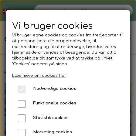
Vi bruger cookies
Vi bruger egne cookies og cookies fra tredjeparter til
at personalisere din brugeroplevelse, til
markedsføring og til at undersøge, hvordan vores
hjemmeside anvendes af besøgende. Du kan altid
tilbagekalde dit samtykke ved at trykke på linket
'Cookies' nederst på siden.
Hjem
Forside
Magnetsmykker
Øreringe
Øreringe, sølv, med mønst
Læs mere om cookies her
Nødvendige cookies
Shop
Funktionelle cookies
Strømper der ikke strammer
Blog
Statistik cookies
Støvlesokker
Tøjvask
Om
Marketing cookies