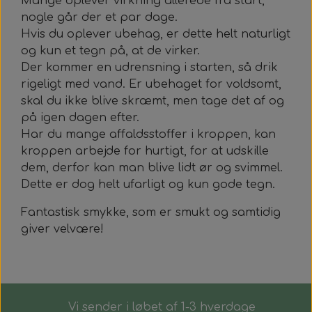
Mange oplever virkning allerede fra start,
nogle går der et par dage.
Hvis du oplever ubehag, er dette helt naturligt
og kun et tegn på, at de virker.
Der kommer en udrensning i starten, så drik
rigeligt med vand. Er ubehaget for voldsomt,
skal du ikke blive skræmt, men tage det af og
på igen dagen efter.
Har du mange affaldsstoffer i kroppen, kan
kroppen arbejde for hurtigt, for at udskille
dem, derfor kan man blive lidt ør og svimmel.
Dette er dog helt ufarligt og kun gode tegn.
Fantastisk smykke, som er smukt og samtidig
giver velvære!
Vi sender i løbet af 1-3 hverdage