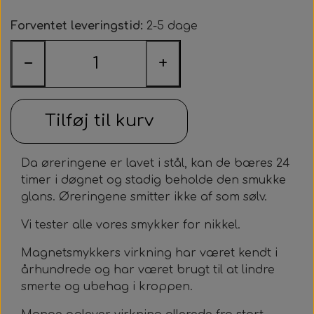
Kraftige magneter, 12 mm.
Smykkesæt til alle
Zebla
Forventet leveringstid:
2-5 dage
Magnetknæbind med faste magneter
Magnethjerte/magnet til at sætte på tøjet
Lugtfjerner
Helsekost
Øreringe
−
+
Magnetsåler
Medaljoner og læderkæde
Opslagsbog om allergier
Sneakersvask
Tilføj til kurv
Læderkæde
Da øreringene er lavet i stål, kan de bæres 24
Medaljonger
timer i døgnet og stadig beholde den smukke
glans. Øreringene smitter ikke af som sølv.
Vi tester alle vores smykker for nikkel.
Magnetsmykkers virkning har været kendt i
århundrede og har været brugt til at lindre
smerte og ubehag i kroppen.