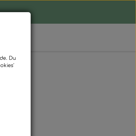
de. Du
okies'
ekim olie creme